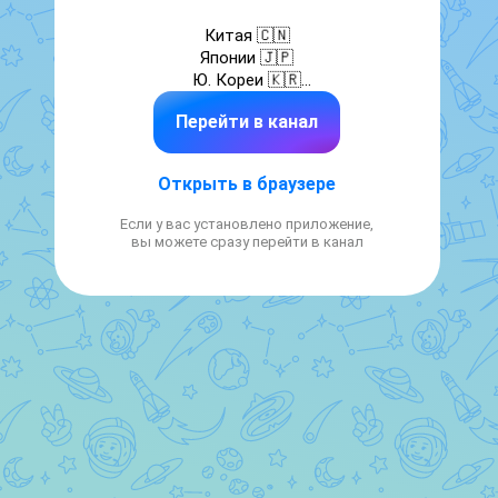
Китая 🇨🇳

Японии 🇯🇵

Ю. Кореи 🇰🇷

Перейти в канал
🟢 WhatsApp/📞Звонок: 8 800 220 9999

+7(916)020-45-55 

🌐 Наш сайт: www.asiapk.ru

Открыть в браузере
💬 Наш чат: @asia_pod_kapotom_chat

📸 Instagram: @asiapk.ru

Если у вас установлено приложение,
🟥 YouTube: @asiapodkapotom

вы можете сразу перейти в канал
🟦 VK: @asiapodkapotom