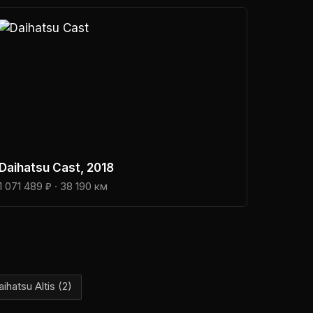
Daihatsu
Cast
, 2018
1 071 489 ₽
· 38 190 км
aihatsu
Altis
(
2
)