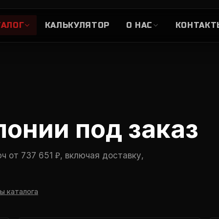
ТАЛОГ
О НАС
КАЛЬКУЛЯТОР
КОНТАКТ
НАША КОМАНДА
ВЫБЕРИТЕ СТРАНУ
О компании и как мы ра
БЛОГ
Гайды и статьи об импор
понии под заказ
КОРЕЯ
КИТАЙ
Я
Genesis, Hyundai, Kia и
BYD, Li Auto, Zeekr, Lynk &
Lex
другие
Co
Ho
ч от 737 651 ₽, включая доставку,
Genesis
Hyundai
BYD
Li Auto
Zeekr
L
Kia
N
ы каталога
ДО 160 Л.С.
Экономия на утильсборе