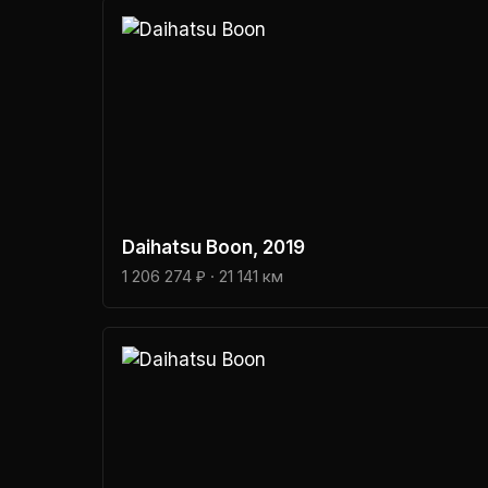
Daihatsu
Boon
, 2019
1 206 274 ₽
· 21 141 км