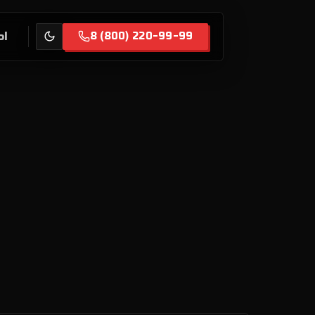
Ы
8 (800) 220-99-99
ботаем
те авто
ПОНИЯ
us, Toyota, Nissan,
nda
exus
Toyota
issan