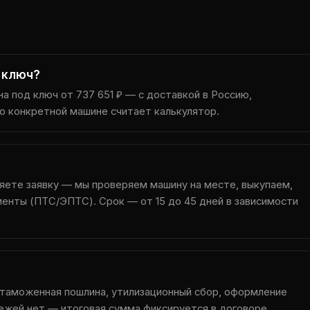
д ключ?
на под ключ от 737 651 ₽ — с доставкой в Россию,
о конкретной машине считает калькулятор.
яете заявку — мы проверяем машину на месте, выкупаем,
енты (ПТС/ЭПТС). Срок — от 15 до 45 дней в зависимости
 таможенная пошлина, утилизационный сбор, оформление
ежей нет — итоговая сумма фиксируется в договоре.