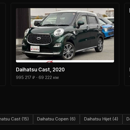
Daihatsu
Cast
, 2020
995 217 ₽
· 69 222 км
hatsu
Cast
(
15
)
Daihatsu
Copen
(
6
)
Daihatsu
Hijet
(
4
)
D