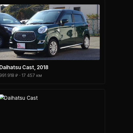
Daihatsu
Cast
, 2018
991 918 ₽
· 17 457 км