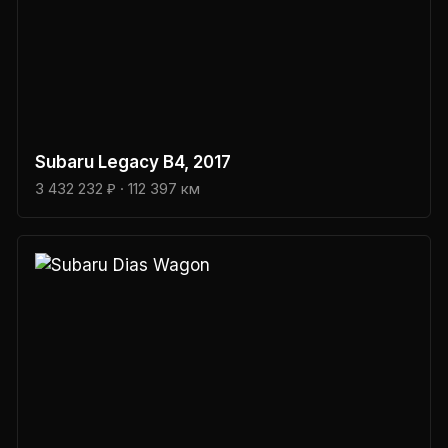
Subaru
Legacy B4
, 2017
3 432 232 ₽
· 112 397 км