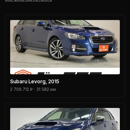
Subaru
Levorg
, 2015
2 709 712 ₽
· 31 582 км