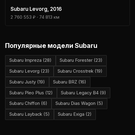
Subaru
Levorg
, 2016
2 760 553 ₽
· 74 813 км
Популярные модели
Subaru
Subaru
Impreza
(
28
)
Subaru
Forester
(
23
)
Subaru
Levorg
(
23
)
Subaru
Crosstrek
(
19
)
Subaru
Justy
(
19
)
Subaru
BRZ
(
16
)
Subaru
Pleo Plus
(
12
)
Subaru
Legacy B4
(
9
)
Subaru
Chiffon
(
6
)
Subaru
Dias Wagon
(
5
)
Subaru
Layback
(
5
)
Subaru
Exiga
(
2
)