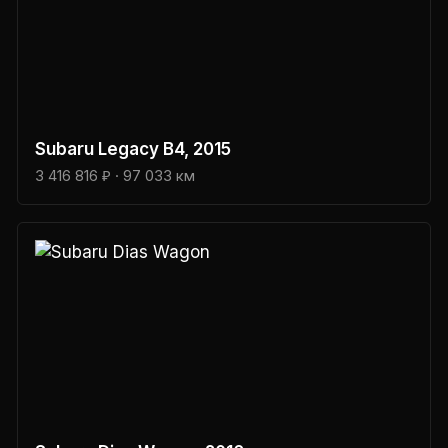
Subaru
Legacy B4
, 2015
3 416 816 ₽
· 97 033 км